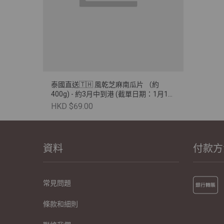
泰國直送🇹🇭 風乾芝麻南瓜片 （約
400g) - 約3月中到港 (截單日期：1月18
日)
HKD $69.00
資料
付款方
常見問題
條款和細則