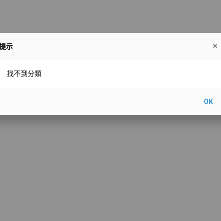
提示
衣飾
找不到分類
General
OK