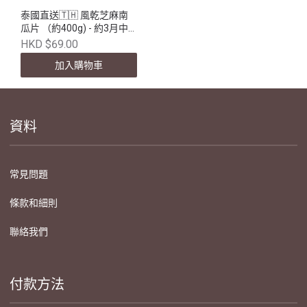
泰國直送🇹🇭 風乾芝麻南
瓜片 （約400g) - 約3月中
到港 (截單日期：1月18日)
HKD $69.00
加入購物車
資料
常見問題
條款和細則
聯絡我們
付款方法