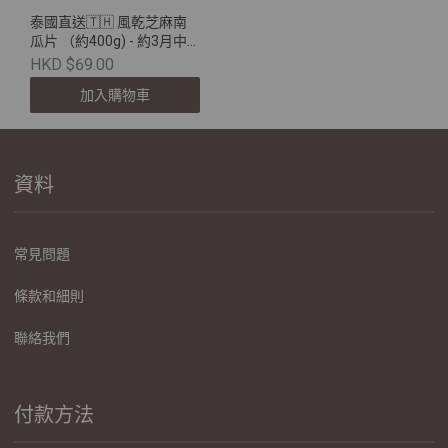
泰國直送🇹🇭 風乾芝麻南
瓜片 （約400g) - 約3月中
到港 (截單日期：1月18日)
HKD $69.00
加入購物車
資料
常見問題
條款和細則
聯絡我們
付款方法